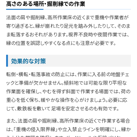
高さのある場所・掘削縁での作業
法面の肩や掘削縁、高所作業床の近くまで重機や作業者が
寄り過ぎると、縁が崩れたり足元を踏み外したりして、そのま
ま転落するおそれがあります。視界不良時や夜間作業では、
縁の位置を誤認しやすくなる点にも注意が必要です。
効果的な対策
転倒・横転・転落事故の防止には、作業に入る前の地盤チェ
ックと準備が欠かせません。傾斜地では可能な限り平坦な
作業面を確保し、やむを得ず斜面で作業する場面では、荷の
重心を低く保ち、緩やかな操作を心がけましょう。必要に応
じて、敷鉄板を敷いて足場を安定させるのも有効です。
また、法面の肩や掘削縁、高所作業床の近くで作業する場合
は、「重機の侵入限界線」や立入禁止ラインを明確にし、縁か