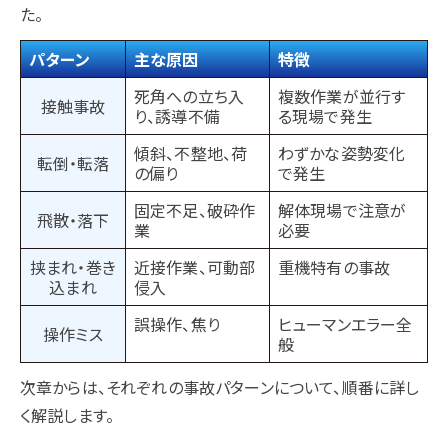
た。
パターン
主な原因
特徴
死角への立ち入
複数作業が並行す
接触事故
り、誘導不備
る現場で発生
傾斜、不整地、荷
わずかな姿勢変化
転倒・転落
の偏り
で発生
固定不足、破砕作
解体現場で注意が
飛散・落下
業
必要
挟まれ・巻き
近接作業、可動部
重機特有の事故
込まれ
侵入
誤操作、焦り
ヒューマンエラー全
操作ミス
般
次章からは、それぞれの事故パターンについて、順番に詳し
く解説します。